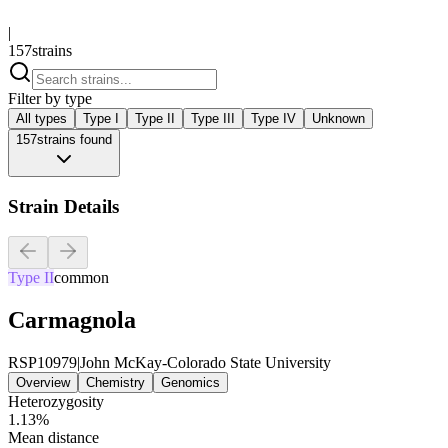
|
157
strains
Filter by type
All types
Type I
Type II
Type III
Type IV
Unknown
157
strains found
Strain Details
Type II
common
Carmagnola
RSP10979
|
John McKay-Colorado State University
Overview
Chemistry
Genomics
Heterozygosity
1.13%
Mean distance