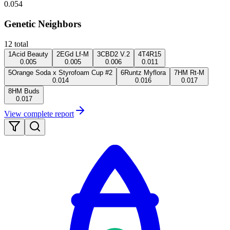
0.054
Genetic Neighbors
12
total
1
Acid Beauty
2
EGd Lf-M
3
CBD2 V.2
4
T4R15
0.005
0.005
0.006
0.011
5
Orange Soda x Styrofoam Cup #2
6
Runtz Myflora
7
HM Rt-M
0.014
0.016
0.017
8
HM Buds
0.017
View complete report