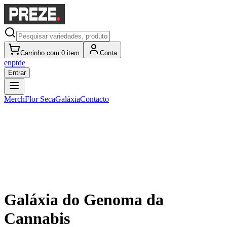
Carrinho com 0 item
Conta
en
pt
de
Entrar
Merch
Flor Seca
Galáxia
Contacto
Galáxia do Genoma da
Cannabis