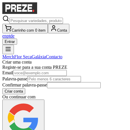
Carrinho com 0 item
Conta
en
pt
de
Entrar
Merch
Flor Seca
Galáxia
Contacto
Criar uma conta
Registe-se para a sua conta PREZE
Email
Palavra-passe
Confirmar palavra-passe
Criar conta
Ou continuar com